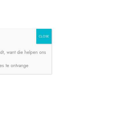
Zoeken
Zoeken
naar:
CLOSE
dt, want die helpen ons
ies te ontvange
€
0,00
0 ITEMS