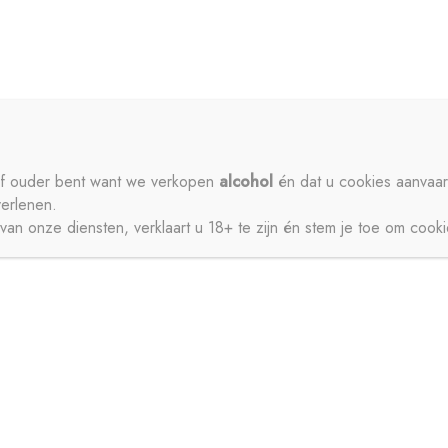
ME
PRIVACY
CONTACT
MIJN ACCOUNT
SCHENKEN
SIROPEN
APERITIEVEN
BIEREN
ISDRANK
ZUIVEL
SAPPEN
WATER
STERKE DRANK
 of ouder bent want we verkopen
alcohol
én dat u cookies aanvaar
verlenen.
JNEN
an onze diensten, verklaart u 18+ te zijn én stem je toe om cook
CT
MIJN ACCOUNT
GESCHENKEN
BIEREN
FRISDRANK
ZUIVEL