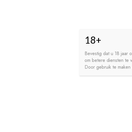
Skip
Skip
HO
to
to
18+
navigation
content
GE
FR
Bevestig dat u 18 jaar
om betere diensten te 
WI
Door gebruik te maken v
HOME
PRIVACY
CONTA
SIROPEN
APERITIEVEN